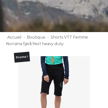
Accueil
•
Boutique
•
Shorts VTT Femme
Norrøna fjørå flex1 heavy duty
Promo !