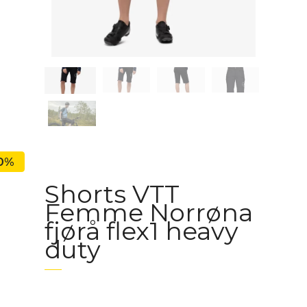
0%
Shorts VTT
Femme Norrøna
fjørå flex1 heavy
duty