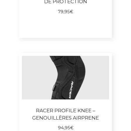
DE PROTECTION
79,95
€
Ce
produit
a
plusieu
variatio
Les
options
peuven
être
choisie
sur
RACER PROFILE KNEE –
la
GENOUILLÈRES AIRPRENE
page
du
94,95
€